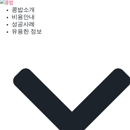
콘
콩밥소개
텐
비용안내
츠
성공사례
로
유용한 정보
건
너
뛰
기