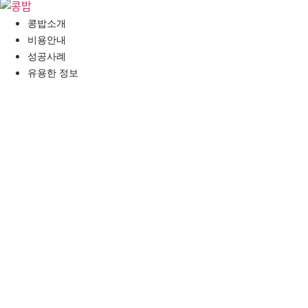
콘
텐
콩밥소개
츠
비용안내
로
성공사례
건
유용한 정보
너
뛰
기