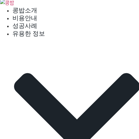
콘
콩밥소개
텐
비용안내
츠
성공사례
로
유용한 정보
건
너
뛰
기